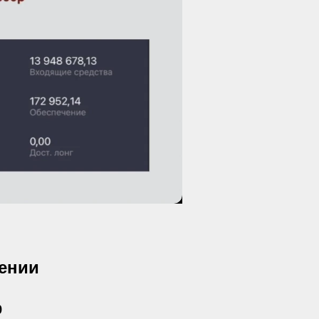
чении
р